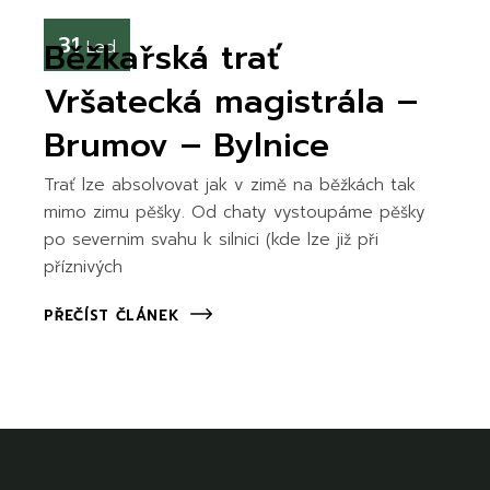
31
Běžkařská trať
Led
Vršatecká magistrála –
Brumov – Bylnice
Trať lze absolvovat jak v zimě na běžkách tak
mimo zimu pěšky. Od chaty vystoupáme pěšky
po severnim svahu k silnici (kde lze již při
příznivých
PŘEČÍST ČLÁNEK