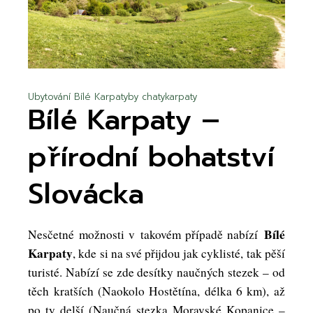
Ubytování Bílé Karpaty
by
chatykarpaty
Bílé Karpaty –
přírodní bohatství
Slovácka
Bílé
Nesčetné možnosti v takovém případě nabízí
Karpaty
, kde si na své přijdou jak cyklisté, tak pěší
turisté. Nabízí se zde desítky naučných stezek – od
těch kratších (Naokolo Hostětína, délka 6 km), až
po ty delší (Naučná stezka Moravské Kopanice –