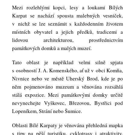
Mezi rozlehlými kopci, lesy a loukami Bílých
Karpat se nachází spousta malebných vesniček,
v nichž se lze seznámit s každodenním životem
místních obyvatel a jejich předků, tradicemi a
lidovou architekturou, prostřednictvím
památkových domků a malých muzeí.
Tato oblast je například velmi silně spjata
s osobností J. A. Komenského, ať už v obci Komňa,
Nivnice nebo ve městě Uherský Brod, kde je po
něm pojmenováno muzeum a věnována rozsáhlá
stálá expozice. Mezi památkovými domky určitě
nevynechejte Vyškovec, Březovou, Bystřici pod
Lopeníkem, Strání nebo Šumice.
Oblasti Bílé Karpaty je věnována přehledná mapka
s tipy na pěší turistiku, cyklotrasy i atraktivity,