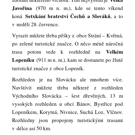
Javořina
(970 m n. m.), kde se tento víkend
Setxkání bratrství Čechů a Slováků
koná
, a to
v neděli 28. července.
Vyrazit můžete třeba pěšky z obce Strání – Květná,
po zelené turistické značce. O něco méně náročná
Velkém
trasa potom vede k rozhledně na
Lopeníku
(911 m n. m.), kam se dostanete po žluté
turistické značce z obce Lopeník.
Rozhleden je na Slovácku ale mnohem více.
Navštívit můžete třeba některé z rozhleden
Východního Slovácka – šest dřevěných, 13 m
vysokých rozhleden u obcí Bánov, Bystřice pod
Lopeníkem, Korytná, Nivnice, Suchá Loz, Vlčnov.
Rozhledny jsou propojeny turistickými trasami
v délce asi 50 km.