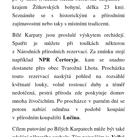
krajem Žítkovských bohyní, délka 23 km).
Seznámíte se s historickými a přírodními
zajímavostmi nebo taky s místními tradicemi.
Bílé Karpaty jsou proslulé výskytem orchidejí.
Spatřit je můžete při toulkách některou
z Národních přírodních rezervací. Za zmínku stojí
NPR Čertoryje
například
, kam se snadno
dostanete přes obec Tvarožná Lhota. Procházka
touto rezervací naskýtá pohled na rozsáhlé
květnaté louky, volně rostoucí duby a téměř
nedotčená, pestrá příroda zde poskytuje domov
mnoha živočichům. Po procházce v parném dni se
potom nabízí odměna v podobě koupání
Lučina
v přírodním koupališti
.
Cílem putování po Bílých Karpatech může být také
Velká
zdolání některého vrcholu. Tím nejvyšším je