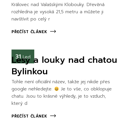
Královec nad Valašskými Klobouky. Dřevěná
rozhledna je vysoká 21,5 metru a můžete ji
navštívit po celý r
PŘEČÍST ČLÁNEK
31
Lesy a louky nad chatou
Led
Bylinkou
Tohle není oficiální název, takže jej nikde přes
google nehledejte.
Je to vše, co obklopuje
chatu. Jsou to krásné výhledy, je to vzduch,
který d
PŘEČÍST ČLÁNEK